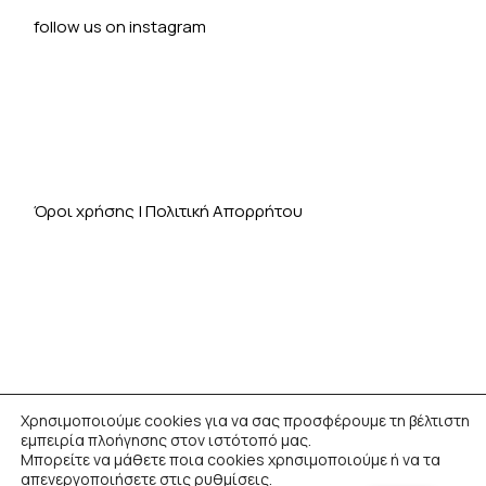
follow us on instagram
Όροι χρήσης
|
Πολιτική Απορρήτου
Χρησιμοποιούμε cookies για να σας προσφέρουμε τη βέλτιστη
Designed and Developed by
Smart Moves.
All rights
εμπειρία πλοήγησης στον ιστότοπό μας.
Μπορείτε να μάθετε ποια cookies χρησιμοποιούμε ή να τα
reserved.
απενεργοποιήσετε στις
ρυθμίσεις
.