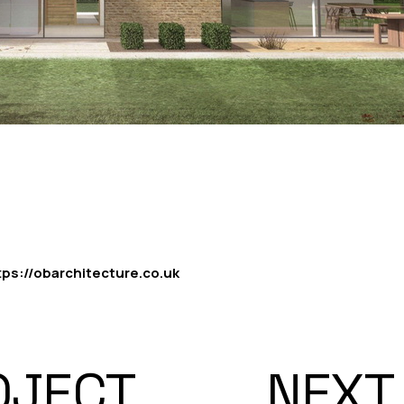
tps://obarchitecture.co.uk
OJECT
NEXT